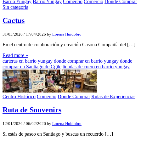
Barrio Yungay
Barrio Yungay
Comercio
Comercio
Donde Comprar
Sin categoría
Cactus
31/03/2026
/
17/04/2026
by
Lorena Huidobro
En el centro de colaboración y creación Casona Compañía del […]
Read more »
carteras en barrio yungay
donde comprar en barrio yungay
donde
comprar en Santiago de Cgile
tiendas de cuero en barrio yungay
Centro Histórico
Comercio
Donde Comprar
Rutas de Experiencias
Ruta de Souvenirs
12/01/2026
/
06/02/2026
by
Lorena Huidobro
Si estás de paseo en Santiago y buscas un recuerdo […]