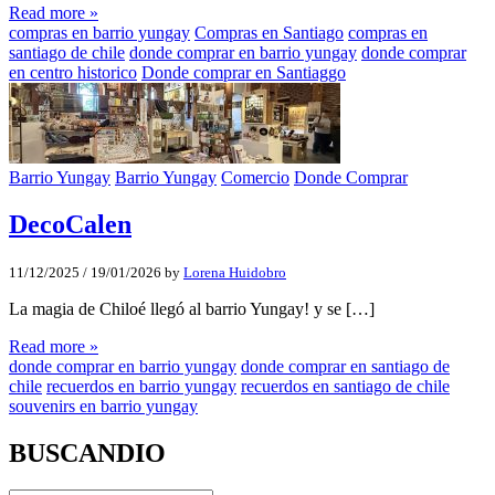
Read more »
compras en barrio yungay
Compras en Santiago
compras en
santiago de chile
donde comprar en barrio yungay
donde comprar
en centro historico
Donde comprar en Santiaggo
Barrio Yungay
Barrio Yungay
Comercio
Donde Comprar
DecoCalen
11/12/2025
/
19/01/2026
by
Lorena Huidobro
La magia de Chiloé llegó al barrio Yungay! y se […]
Read more »
donde comprar en barrio yungay
donde comprar en santiago de
chile
recuerdos en barrio yungay
recuerdos en santiago de chile
souvenirs en barrio yungay
BUSCANDIO