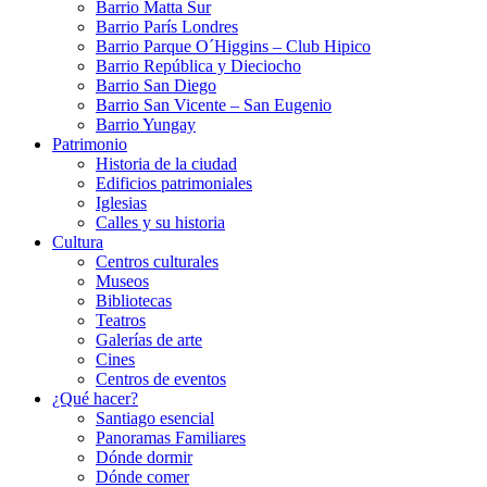
Barrio Matta Sur
Barrio Parí­s Londres
Barrio Parque O´Higgins – Club Hipico
Barrio República y Dieciocho
Barrio San Diego
Barrio San Vicente – San Eugenio
Barrio Yungay
Patrimonio
Historia de la ciudad
Edificios patrimoniales
Iglesias
Calles y su historia
Cultura
Centros culturales
Museos
Bibliotecas
Teatros
Galerí­as de arte
Cines
Centros de eventos
¿Qué hacer?
Santiago esencial
Panoramas Familiares
Dónde dormir
Dónde comer