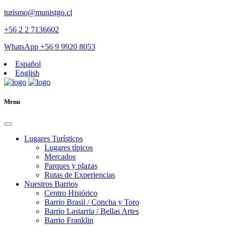
turismo@munistgo.cl
+56 2 2 7136602
WhatsApp +56 9 9920 8053
Español
English
Menu
Lugares Turísticos
Lugares tí­picos
Mercados
Parques y plazas
Rutas de Experiencias
Nuestros Barrios
Centro Histórico
Barrio Brasil / Concha y Toro
Barrio Lastarria / Bellas Artes
Barrio Franklin