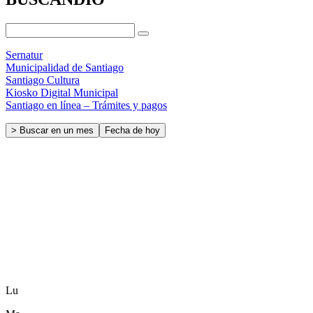
Sernatur
Municipalidad de Santiago
Santiago Cultura
Kiosko Digital Municipal
Santiago en línea – Trámites y pagos
> Buscar en un mes
Fecha de hoy
Lu