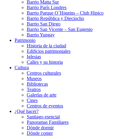
Barrio Matta Sur
Barrio Parí­s Londres
Barrio Parque O´Higgins – Club Hipico
Barrio República y Dieciocho
Barrio San Diego
Barrio San Vicente – San Eugenio
Barrio Yungay
Patrimonio
Historia de la ciudad
Edificios patrimoniales
Iglesias
Calles y su historia
Cultura
Centros culturales
Museos
Bibliotecas
Teatros
Galerí­as de arte
Cines
Centros de eventos
¿Qué hacer?
Santiago esencial
Panoramas Familiares
Dónde dormir
Dónde comer