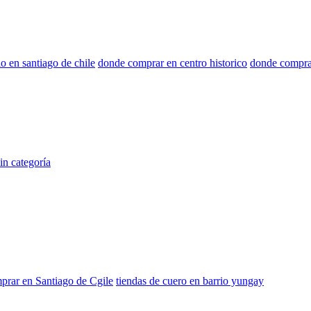
o en santiago de chile
donde comprar en centro historico
donde comprar
in categoría
prar en Santiago de Cgile
tiendas de cuero en barrio yungay