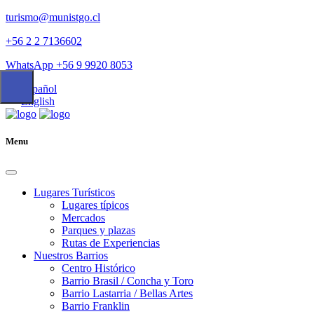
turismo@munistgo.cl
+56 2 2 7136602
WhatsApp +56 9 9920 8053
Español
English
Menu
Lugares Turísticos
Lugares tí­picos
Mercados
Parques y plazas
Rutas de Experiencias
Nuestros Barrios
Centro Histórico
Barrio Brasil / Concha y Toro
Barrio Lastarria / Bellas Artes
Barrio Franklin