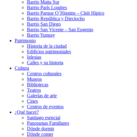
Barrio Matta Sur
Barrio Parí­s Londres
Barrio Parque O´Higgins – Club Hipico
Barrio República y Dieciocho
Barrio San Diego
Barrio San Vicente – San Eugenio
Barrio Yungay
Patrimonio
Historia de la ciudad
Edificios patrimoniales
Iglesias
Calles y su historia
Cultura
Centros culturales
Museos
Bibliotecas
Teatros
Galerí­as de arte
Cines
Centros de eventos
¿Qué hacer?
Santiago esencial
Panoramas Familiares
Dónde dormir
Dónde comer