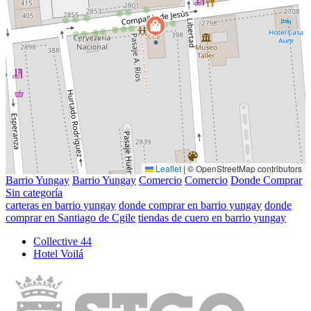
Leaflet
|
© OpenStreetMap contributors
Barrio Yungay
Barrio Yungay
Comercio
Comercio
Donde Comprar
Sin categoría
carteras en barrio yungay
donde comprar en barrio yungay
donde
comprar en Santiago de Cgile
tiendas de cuero en barrio yungay
Collective 44
Hotel Voilá