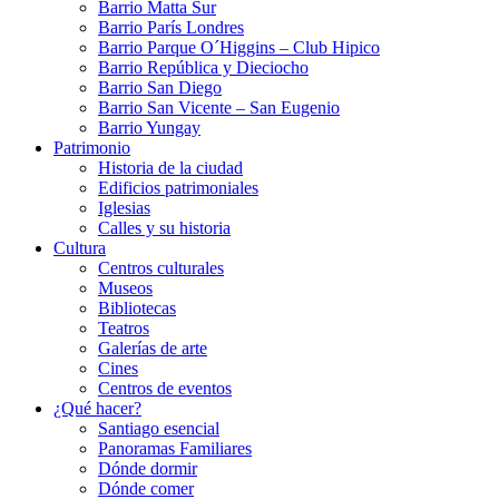
Barrio Matta Sur
Barrio Parí­s Londres
Barrio Parque O´Higgins – Club Hipico
Barrio República y Dieciocho
Barrio San Diego
Barrio San Vicente – San Eugenio
Barrio Yungay
Patrimonio
Historia de la ciudad
Edificios patrimoniales
Iglesias
Calles y su historia
Cultura
Centros culturales
Museos
Bibliotecas
Teatros
Galerí­as de arte
Cines
Centros de eventos
¿Qué hacer?
Santiago esencial
Panoramas Familiares
Dónde dormir
Dónde comer