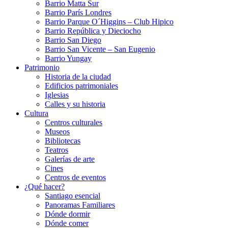
Barrio Matta Sur
Barrio Parí­s Londres
Barrio Parque O´Higgins – Club Hipico
Barrio República y Dieciocho
Barrio San Diego
Barrio San Vicente – San Eugenio
Barrio Yungay
Patrimonio
Historia de la ciudad
Edificios patrimoniales
Iglesias
Calles y su historia
Cultura
Centros culturales
Museos
Bibliotecas
Teatros
Galerí­as de arte
Cines
Centros de eventos
¿Qué hacer?
Santiago esencial
Panoramas Familiares
Dónde dormir
Dónde comer