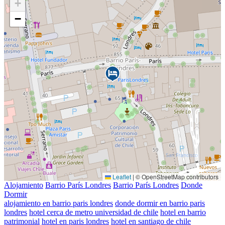
+
−
Leaflet
|
© OpenStreetMap contributors
Alojamiento
Barrio París Londres
Barrio París Londres
Donde
Dormir
alojamiento en barrio paris londres
donde dormir en barrio paris
londres
hotel cerca de metro universidad de chile
hotel en barrio
patrimonial
hotel en paris londres
hotel en santiago de chile