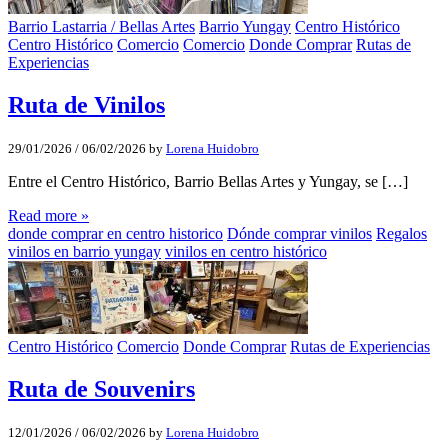
Barrio Lastarria / Bellas Artes
Barrio Yungay
Centro Histórico
Centro Histórico
Comercio
Comercio
Donde Comprar
Rutas de
Experiencias
Ruta de Vinilos
29/01/2026
/
06/02/2026
by
Lorena Huidobro
Entre el Centro Histórico, Barrio Bellas Artes y Yungay, se […]
Read more »
donde comprar en centro historico
Dónde comprar vinilos
Regalos
vinilos en barrio yungay
vinilos en centro histórico
Centro Histórico
Comercio
Donde Comprar
Rutas de Experiencias
Ruta de Souvenirs
12/01/2026
/
06/02/2026
by
Lorena Huidobro