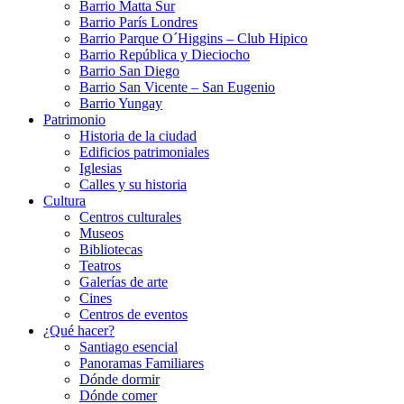
Barrio Matta Sur
Barrio Parí­s Londres
Barrio Parque O´Higgins – Club Hipico
Barrio República y Dieciocho
Barrio San Diego
Barrio San Vicente – San Eugenio
Barrio Yungay
Patrimonio
Historia de la ciudad
Edificios patrimoniales
Iglesias
Calles y su historia
Cultura
Centros culturales
Museos
Bibliotecas
Teatros
Galerí­as de arte
Cines
Centros de eventos
¿Qué hacer?
Santiago esencial
Panoramas Familiares
Dónde dormir
Dónde comer