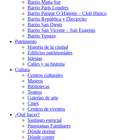
Barrio Matta Sur
Barrio Parí­s Londres
Barrio Parque O´Higgins – Club Hipico
Barrio República y Dieciocho
Barrio San Diego
Barrio San Vicente – San Eugenio
Barrio Yungay
Patrimonio
Historia de la ciudad
Edificios patrimoniales
Iglesias
Calles y su historia
Cultura
Centros culturales
Museos
Bibliotecas
Teatros
Galerí­as de arte
Cines
Centros de eventos
¿Qué hacer?
Santiago esencial
Panoramas Familiares
Dónde dormir
Dónde comer