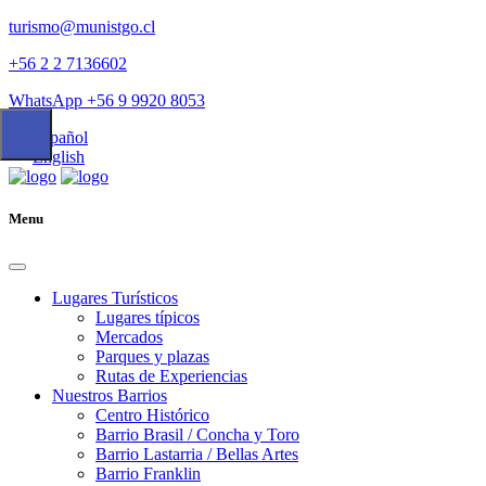
turismo@munistgo.cl
+56 2 2 7136602
WhatsApp +56 9 9920 8053
Español
English
Menu
Lugares Turísticos
Lugares tí­picos
Mercados
Parques y plazas
Rutas de Experiencias
Nuestros Barrios
Centro Histórico
Barrio Brasil / Concha y Toro
Barrio Lastarria / Bellas Artes
Barrio Franklin