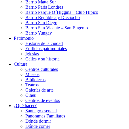
Barrio Matta Sur
Barrio Parí­s Londres
Barrio Parque O´Higgins – Club Hipico
Barrio República y Dieciocho
Barrio San Diego
Barrio San Vicente – San Eugenio
Barrio Yungay
Patrimonio
Historia de la ciudad
Edificios patrimoniales
Iglesias
Calles y su historia
Cultura
Centros culturales
Museos
Bibliotecas
Teatros
Galerí­as de arte
Cines
Centros de eventos
¿Qué hacer?
Santiago esencial
Panoramas Familiares
Dónde dormir
Dónde comer