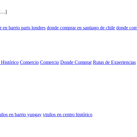
 […]
 en barrio paris londres
donde comprar en santiago de chile
donde comp
 Histórico
Comercio
Comercio
Donde Comprar
Rutas de Experiencias
nilos en barrio yungay
vinilos en centro histórico