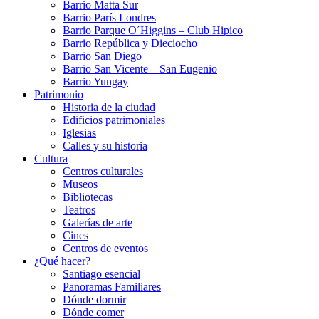
Barrio Matta Sur
Barrio Parí­s Londres
Barrio Parque O´Higgins – Club Hipico
Barrio República y Dieciocho
Barrio San Diego
Barrio San Vicente – San Eugenio
Barrio Yungay
Patrimonio
Historia de la ciudad
Edificios patrimoniales
Iglesias
Calles y su historia
Cultura
Centros culturales
Museos
Bibliotecas
Teatros
Galerí­as de arte
Cines
Centros de eventos
¿Qué hacer?
Santiago esencial
Panoramas Familiares
Dónde dormir
Dónde comer