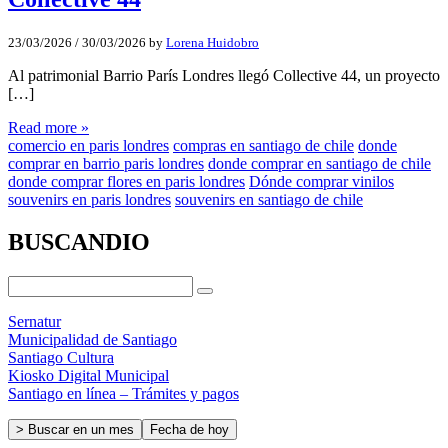
23/03/2026
/
30/03/2026
by
Lorena Huidobro
Al patrimonial Barrio París Londres llegó Collective 44, un proyecto
[…]
Read more »
comercio en paris londres
compras en santiago de chile
donde
comprar en barrio paris londres
donde comprar en santiago de chile
donde comprar flores en paris londres
Dónde comprar vinilos
souvenirs en paris londres
souvenirs en santiago de chile
BUSCANDIO
Sernatur
Municipalidad de Santiago
Santiago Cultura
Kiosko Digital Municipal
Santiago en línea – Trámites y pagos
> Buscar en un mes
Fecha de hoy