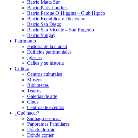
Barrio Matta Sur
Barrio Parí­s Londres
Barrio Parque O´Higgins – Club Hipico
Barrio República y Dieciocho
Barrio San Diego
Barrio San Vicente – San Eugenio
Barrio Yungay
Patrimonio
Historia de la ciudad
Edificios patrimoniales
Iglesias
Calles y su historia
Cultura
Centros culturales
Museos
Bibliotecas
Teatros
Galerí­as de arte
Cines
Centros de eventos
¿Qué hacer?
Santiago esencial
Panoramas Familiares
Dónde dormir
Dónde comer