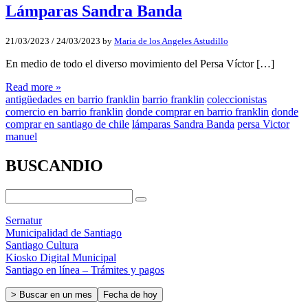
Lámparas Sandra Banda
21/03/2023
/
24/03/2023
by
Maria de los Angeles Astudillo
En medio de todo el diverso movimiento del Persa Víctor […]
Read more »
antigüedades en barrio franklin
barrio franklin
coleccionistas
comercio en barrio franklin
donde comprar en barrio franklin
donde
comprar en santiago de chile
lámparas Sandra Banda
persa Victor
manuel
BUSCANDIO
Sernatur
Municipalidad de Santiago
Santiago Cultura
Kiosko Digital Municipal
Santiago en línea – Trámites y pagos
> Buscar en un mes
Fecha de hoy