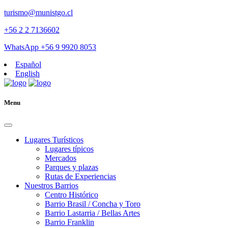
turismo@munistgo.cl
+56 2 2 7136602
WhatsApp +56 9 9920 8053
Español
English
Menu
Lugares Turísticos
Lugares tí­picos
Mercados
Parques y plazas
Rutas de Experiencias
Nuestros Barrios
Centro Histórico
Barrio Brasil / Concha y Toro
Barrio Lastarria / Bellas Artes
Barrio Franklin