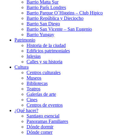
Barrio Matta Sur
Barrio Parí­s Londres
Barrio Parque O´Higgins – Club Hipico
Barrio República y Dieciocho
Barrio San Diego
Barrio San Vicente – San Eugenio
Barrio Yungay
Patrimonio
Historia de la ciudad
Edificios patrimoniales
Iglesias
Calles y su historia
Cultura
Centros culturales
Museos
Bibliotecas
Teatros
Galerí­as de arte
Cines
Centros de eventos
¿Qué hacer?
Santiago esencial
Panoramas Familiares
Dónde dormir
Dónde comer