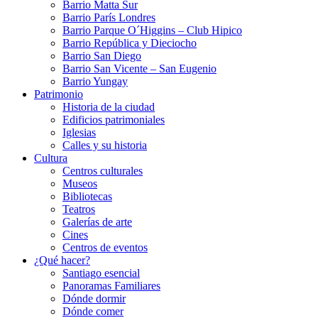
Barrio Matta Sur
Barrio Parí­s Londres
Barrio Parque O´Higgins – Club Hipico
Barrio República y Dieciocho
Barrio San Diego
Barrio San Vicente – San Eugenio
Barrio Yungay
Patrimonio
Historia de la ciudad
Edificios patrimoniales
Iglesias
Calles y su historia
Cultura
Centros culturales
Museos
Bibliotecas
Teatros
Galerí­as de arte
Cines
Centros de eventos
¿Qué hacer?
Santiago esencial
Panoramas Familiares
Dónde dormir
Dónde comer