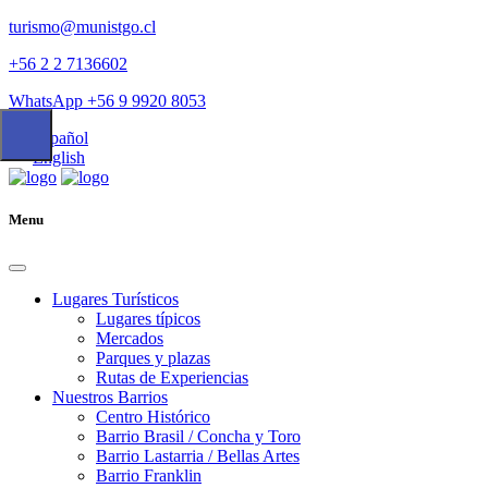
turismo@munistgo.cl
+56 2 2 7136602
WhatsApp +56 9 9920 8053
Español
English
Menu
Lugares Turísticos
Lugares tí­picos
Mercados
Parques y plazas
Rutas de Experiencias
Nuestros Barrios
Centro Histórico
Barrio Brasil / Concha y Toro
Barrio Lastarria / Bellas Artes
Barrio Franklin