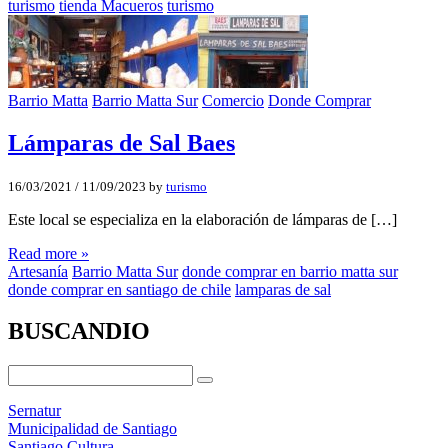
turismo
tienda Macueros
turismo
Barrio Matta
Barrio Matta Sur
Comercio
Donde Comprar
Lámparas de Sal Baes
16/03/2021
/
11/09/2023
by
turismo
Este local se especializa en la elaboración de lámparas de […]
Read more »
Artesanía
Barrio Matta Sur
donde comprar en barrio matta sur
donde comprar en santiago de chile
lamparas de sal
BUSCANDIO
Sernatur
Municipalidad de Santiago
Santiago Cultura