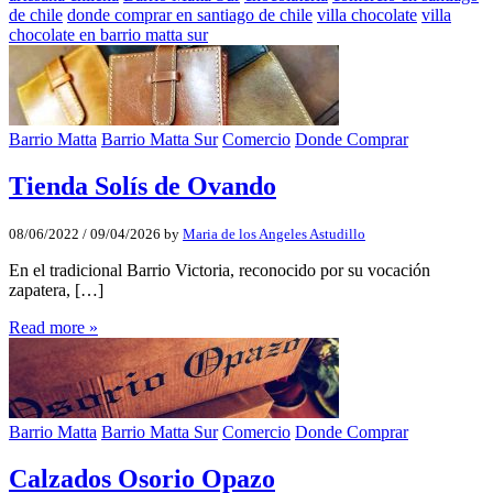
de chile
donde comprar en santiago de chile
villa chocolate
villa
chocolate en barrio matta sur
Barrio Matta
Barrio Matta Sur
Comercio
Donde Comprar
Tienda Solís de Ovando
08/06/2022
/
09/04/2026
by
Maria de los Angeles Astudillo
En el tradicional Barrio Victoria, reconocido por su vocación
zapatera, […]
Read more »
Barrio Matta
Barrio Matta Sur
Comercio
Donde Comprar
Calzados Osorio Opazo