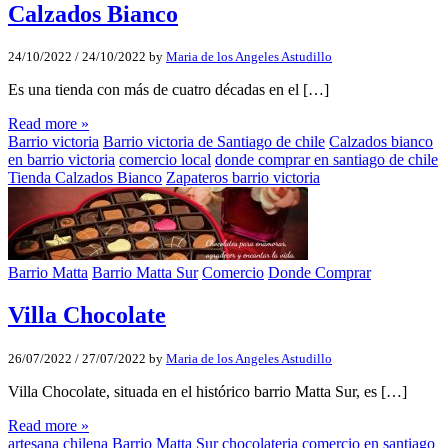
Calzados Bianco
24/10/2022
/
24/10/2022
by
Maria de los Angeles Astudillo
Es una tienda con más de cuatro décadas en el […]
Read more »
Barrio victoria
Barrio victoria de Santiago de chile
Calzados bianco
en barrio victoria
comercio local
donde comprar en santiago de chile
Tienda Calzados Bianco
Zapateros barrio victoria
Barrio Matta
Barrio Matta Sur
Comercio
Donde Comprar
Villa Chocolate
26/07/2022
/
27/07/2022
by
Maria de los Angeles Astudillo
Villa Chocolate, situada en el histórico barrio Matta Sur, es […]
Read more »
artesana chilena
Barrio Matta Sur
chocolateria
comercio en santiago