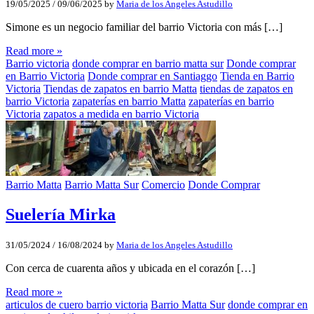
19/05/2025
/
09/06/2025
by
Maria de los Angeles Astudillo
Simone es un negocio familiar del barrio Victoria con más […]
Read more »
Barrio victoria
donde comprar en barrio matta sur
Donde comprar
en Barrio Victoria
Donde comprar en Santiaggo
Tienda en Barrio
Victoria
Tiendas de zapatos en barrio Matta
tiendas de zapatos en
barrio Victoria
zapaterías en barrio Matta
zapaterías en barrio
Victoria
zapatos a medida en barrio Victoria
Barrio Matta
Barrio Matta Sur
Comercio
Donde Comprar
Suelería Mirka
31/05/2024
/
16/08/2024
by
Maria de los Angeles Astudillo
Con cerca de cuarenta años y ubicada en el corazón […]
Read more »
articulos de cuero barrio victoria
Barrio Matta Sur
donde comprar en