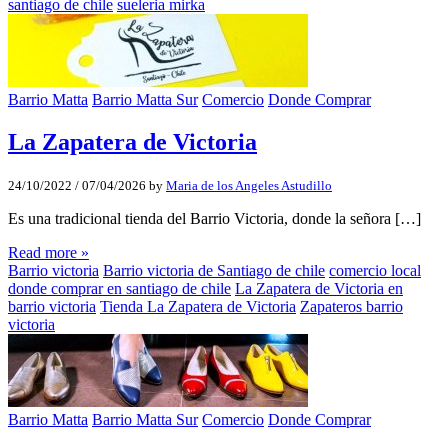
santiago de chile
sueleria mirka
Barrio Matta
Barrio Matta Sur
Comercio
Donde Comprar
La Zapatera de Victoria
24/10/2022
/
07/04/2026
by
Maria de los Angeles Astudillo
Es una tradicional tienda del Barrio Victoria, donde la señora […]
Read more »
Barrio victoria
Barrio victoria de Santiago de chile
comercio local
donde comprar en santiago de chile
La Zapatera de Victoria en
barrio victoria
Tienda La Zapatera de Victoria
Zapateros barrio
victoria
Barrio Matta
Barrio Matta Sur
Comercio
Donde Comprar