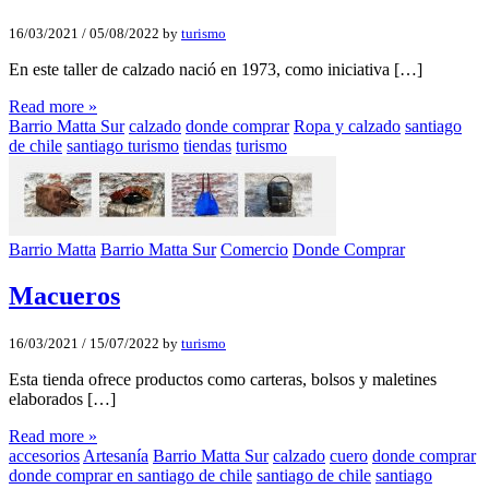
16/03/2021
/
05/08/2022
by
turismo
En este taller de calzado nació en 1973, como iniciativa […]
Read more »
Barrio Matta Sur
calzado
donde comprar
Ropa y calzado
santiago
de chile
santiago turismo
tiendas
turismo
Barrio Matta
Barrio Matta Sur
Comercio
Donde Comprar
Macueros
16/03/2021
/
15/07/2022
by
turismo
Esta tienda ofrece productos como carteras, bolsos y maletines
elaborados […]
Read more »
accesorios
Artesanía
Barrio Matta Sur
calzado
cuero
donde comprar
donde comprar en santiago de chile
santiago de chile
santiago