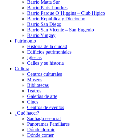
Barrio Matta Sur
Barrio Parí­s Londres
Barrio Parque O´Higgins – Club Hipico
Barrio República y Dieciocho
Barrio San Diego
Barrio San Vicente – San Eugenio
Barrio Yungay
Patrimonio
Historia de la ciudad
Edificios patrimoniales
Iglesias
Calles y su historia
Cultura
Centros culturales
Museos
Bibliotecas
Teatros
Galerí­as de arte
Cines
Centros de eventos
¿Qué hacer?
Santiago esencial
Panoramas Familiares
Dónde dormir
Dónde comer