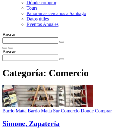
Dónde comprar
Tours
Panoramas cercanos a Santiago
Datos útiles
Eventos Anuales
Buscar
Buscar
Categoría:
Comercio
Barrio Matta
Barrio Matta Sur
Comercio
Donde Comprar
Simone, Zapatería