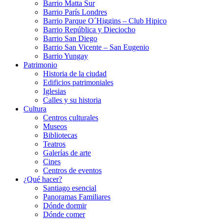
Barrio Matta Sur
Barrio Parí­s Londres
Barrio Parque O´Higgins – Club Hipico
Barrio República y Dieciocho
Barrio San Diego
Barrio San Vicente – San Eugenio
Barrio Yungay
Patrimonio
Historia de la ciudad
Edificios patrimoniales
Iglesias
Calles y su historia
Cultura
Centros culturales
Museos
Bibliotecas
Teatros
Galerí­as de arte
Cines
Centros de eventos
¿Qué hacer?
Santiago esencial
Panoramas Familiares
Dónde dormir
Dónde comer