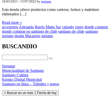
16/03/2021
/
15/07/2022
by
turismo
Esta tienda ofrece productos como carteras, bolsos y maletines
elaborados […]
Read more »
accesorios
Artesanía
Barrio Matta Sur
calzado
cuero
donde comprar
donde comprar en santiago de chile
santiago de chile
santiago
turismo
tienda Macueros
turismo
BUSCANDIO
Sernatur
Municipalidad de Santiago
Santiago Cultura
Kiosko Digital Municipal
Santiago en línea – Trámites y pagos
> Buscar en un mes
Fecha de hoy