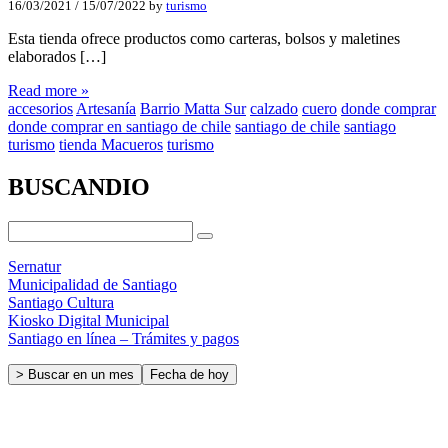
16/03/2021
/
15/07/2022
by
turismo
Esta tienda ofrece productos como carteras, bolsos y maletines
elaborados […]
Read more »
accesorios
Artesanía
Barrio Matta Sur
calzado
cuero
donde comprar
donde comprar en santiago de chile
santiago de chile
santiago
turismo
tienda Macueros
turismo
BUSCANDIO
Sernatur
Municipalidad de Santiago
Santiago Cultura
Kiosko Digital Municipal
Santiago en línea – Trámites y pagos
> Buscar en un mes
Fecha de hoy