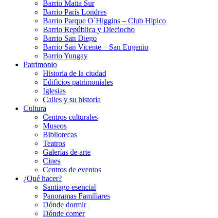
Barrio Matta Sur
Barrio Parí­s Londres
Barrio Parque O´Higgins – Club Hipico
Barrio República y Dieciocho
Barrio San Diego
Barrio San Vicente – San Eugenio
Barrio Yungay
Patrimonio
Historia de la ciudad
Edificios patrimoniales
Iglesias
Calles y su historia
Cultura
Centros culturales
Museos
Bibliotecas
Teatros
Galerí­as de arte
Cines
Centros de eventos
¿Qué hacer?
Santiago esencial
Panoramas Familiares
Dónde dormir
Dónde comer