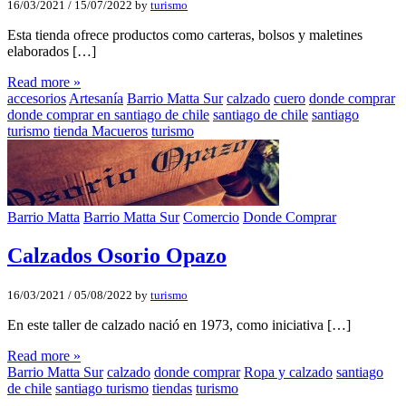
16/03/2021
/
15/07/2022
by
turismo
Esta tienda ofrece productos como carteras, bolsos y maletines
elaborados […]
Read more »
accesorios
Artesanía
Barrio Matta Sur
calzado
cuero
donde comprar
donde comprar en santiago de chile
santiago de chile
santiago
turismo
tienda Macueros
turismo
Barrio Matta
Barrio Matta Sur
Comercio
Donde Comprar
Calzados Osorio Opazo
16/03/2021
/
05/08/2022
by
turismo
En este taller de calzado nació en 1973, como iniciativa […]
Read more »
Barrio Matta Sur
calzado
donde comprar
Ropa y calzado
santiago
de chile
santiago turismo
tiendas
turismo