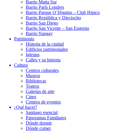
Barrio Matta Sur
Barrio Parí­s Londres
Barrio Parque O´Higgins – Club Hipico
Barrio República y Dieciocho
Barrio San Diego
Barrio San Vicente – San Eugenio
Barrio Yungay
Patrimonio
Historia de la ciudad
Edificios patrimoniales
Iglesias
Calles y su historia
Cultura
Centros culturales
Museos
Bibliotecas
Teatros
Galerí­as de arte
Cines
Centros de eventos
¿Qué hacer?
Santiago esencial
Panoramas Familiares
Dónde dormir
Dónde comer