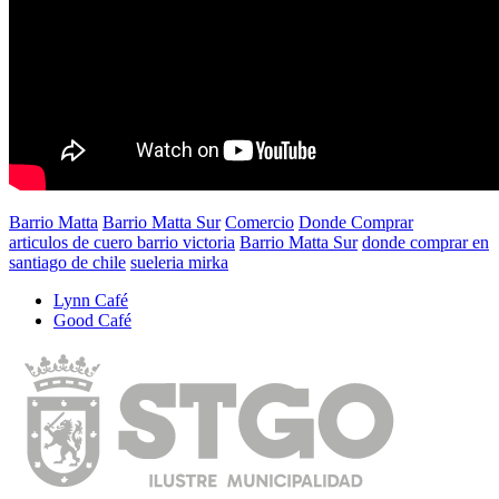
Barrio Matta
Barrio Matta Sur
Comercio
Donde Comprar
articulos de cuero barrio victoria
Barrio Matta Sur
donde comprar en
santiago de chile
sueleria mirka
Lynn Café
Good Café