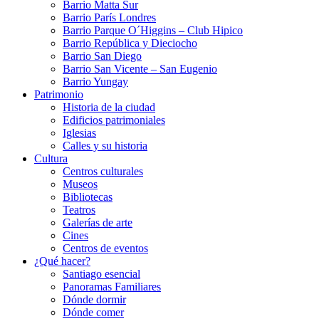
Barrio Matta Sur
Barrio Parí­s Londres
Barrio Parque O´Higgins – Club Hipico
Barrio República y Dieciocho
Barrio San Diego
Barrio San Vicente – San Eugenio
Barrio Yungay
Patrimonio
Historia de la ciudad
Edificios patrimoniales
Iglesias
Calles y su historia
Cultura
Centros culturales
Museos
Bibliotecas
Teatros
Galerí­as de arte
Cines
Centros de eventos
¿Qué hacer?
Santiago esencial
Panoramas Familiares
Dónde dormir
Dónde comer