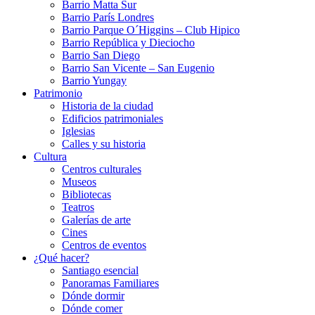
Barrio Matta Sur
Barrio Parí­s Londres
Barrio Parque O´Higgins – Club Hipico
Barrio República y Dieciocho
Barrio San Diego
Barrio San Vicente – San Eugenio
Barrio Yungay
Patrimonio
Historia de la ciudad
Edificios patrimoniales
Iglesias
Calles y su historia
Cultura
Centros culturales
Museos
Bibliotecas
Teatros
Galerí­as de arte
Cines
Centros de eventos
¿Qué hacer?
Santiago esencial
Panoramas Familiares
Dónde dormir
Dónde comer