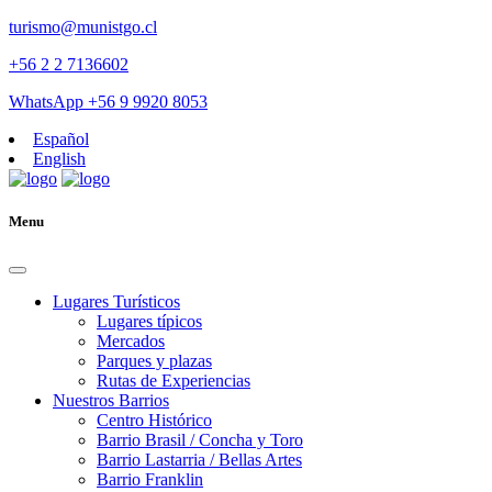
turismo@munistgo.cl
+56 2 2 7136602
WhatsApp +56 9 9920 8053
Español
English
Menu
Lugares Turísticos
Lugares tí­picos
Mercados
Parques y plazas
Rutas de Experiencias
Nuestros Barrios
Centro Histórico
Barrio Brasil / Concha y Toro
Barrio Lastarria / Bellas Artes
Barrio Franklin