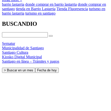
barrio lastarria
donde comprar en barrio lastarria
donde comprar en
santiago
tienda en Barrio Lastarria
Tienda Fluoresencia
turismo en
barrio lastarria
turismo en santiago
BUSCANDIO
Sernatur
Municipalidad de Santiago
Santiago Cultura
Kiosko Digital Municipal
Santiago en línea – Trámites y pagos
> Buscar en un mes
Fecha de hoy