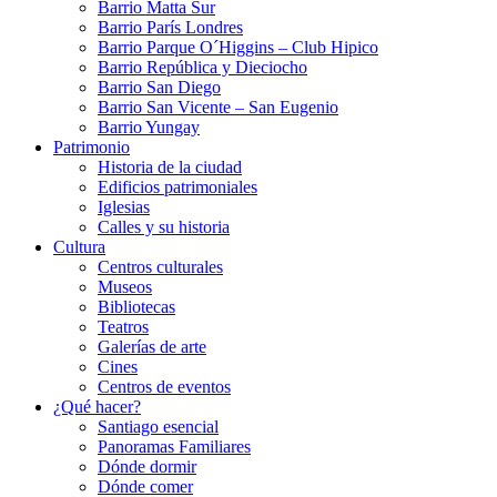
Barrio Matta Sur
Barrio Parí­s Londres
Barrio Parque O´Higgins – Club Hipico
Barrio República y Dieciocho
Barrio San Diego
Barrio San Vicente – San Eugenio
Barrio Yungay
Patrimonio
Historia de la ciudad
Edificios patrimoniales
Iglesias
Calles y su historia
Cultura
Centros culturales
Museos
Bibliotecas
Teatros
Galerí­as de arte
Cines
Centros de eventos
¿Qué hacer?
Santiago esencial
Panoramas Familiares
Dónde dormir
Dónde comer