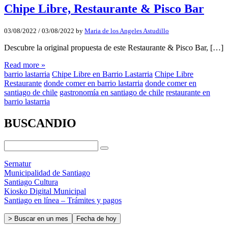
Chipe Libre, Restaurante & Pisco Bar
03/08/2022
/
03/08/2022
by
Maria de los Angeles Astudillo
Descubre la original propuesta de este Restaurante & Pisco Bar, […]
Read more »
barrio lastarria
Chipe Libre en Barrio Lastarria
Chipe Libre
Restaurante
donde comer en barrio lastarria
donde comer en
santiago de chile
gastronomía en santiago de chile
restaurante en
barrio lastarria
BUSCANDIO
Sernatur
Municipalidad de Santiago
Santiago Cultura
Kiosko Digital Municipal
Santiago en línea – Trámites y pagos
> Buscar en un mes
Fecha de hoy