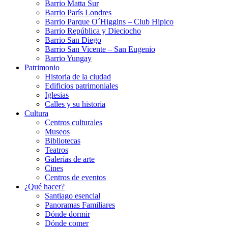
Barrio Matta Sur
Barrio Parí­s Londres
Barrio Parque O´Higgins – Club Hipico
Barrio República y Dieciocho
Barrio San Diego
Barrio San Vicente – San Eugenio
Barrio Yungay
Patrimonio
Historia de la ciudad
Edificios patrimoniales
Iglesias
Calles y su historia
Cultura
Centros culturales
Museos
Bibliotecas
Teatros
Galerí­as de arte
Cines
Centros de eventos
¿Qué hacer?
Santiago esencial
Panoramas Familiares
Dónde dormir
Dónde comer