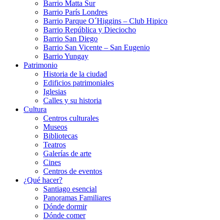
Barrio Matta Sur
Barrio Parí­s Londres
Barrio Parque O´Higgins – Club Hipico
Barrio República y Dieciocho
Barrio San Diego
Barrio San Vicente – San Eugenio
Barrio Yungay
Patrimonio
Historia de la ciudad
Edificios patrimoniales
Iglesias
Calles y su historia
Cultura
Centros culturales
Museos
Bibliotecas
Teatros
Galerí­as de arte
Cines
Centros de eventos
¿Qué hacer?
Santiago esencial
Panoramas Familiares
Dónde dormir
Dónde comer