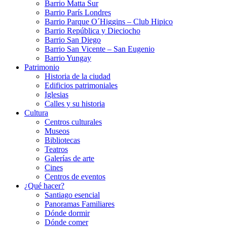
Barrio Matta Sur
Barrio Parí­s Londres
Barrio Parque O´Higgins – Club Hipico
Barrio República y Dieciocho
Barrio San Diego
Barrio San Vicente – San Eugenio
Barrio Yungay
Patrimonio
Historia de la ciudad
Edificios patrimoniales
Iglesias
Calles y su historia
Cultura
Centros culturales
Museos
Bibliotecas
Teatros
Galerí­as de arte
Cines
Centros de eventos
¿Qué hacer?
Santiago esencial
Panoramas Familiares
Dónde dormir
Dónde comer