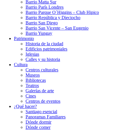
Barrio Matta Sur
Barrio Parí­s Londres
Barrio Parque O´Higgins – Club Hipico
Barrio República y Dieciocho
Barrio San Diego
Barrio San Vicente – San Eugenio
Barrio Yungay
Patrimonio
Historia de la ciudad
Edificios patrimoniales
Iglesias
Calles y su historia
Cultura
Centros culturales
Museos
Bibliotecas
Teatros
Galerí­as de arte
Cines
Centros de eventos
¿Qué hacer?
Santiago esencial
Panoramas Familiares
Dónde dormir
Dónde comer