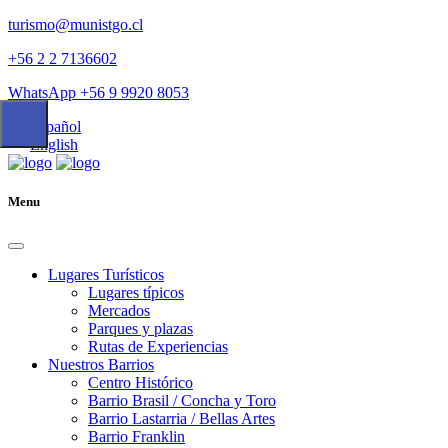
turismo@munistgo.cl
+56 2 2 7136602
WhatsApp +56 9 9920 8053
Español
English
Menu
Lugares Turísticos
Lugares tí­picos
Mercados
Parques y plazas
Rutas de Experiencias
Nuestros Barrios
Centro Histórico
Barrio Brasil / Concha y Toro
Barrio Lastarria / Bellas Artes
Barrio Franklin