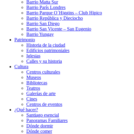
Barrio Matta Sur
Barrio Parí­s Londres
Barrio Parque O´Higgins – Club Hipico
Barrio República y Dieciocho
Barrio San Diego
Barrio San Vicente – San Eugenio
Barrio Yungay
Patrimonio
Historia de la ciudad
Edificios patrimoniales
Iglesias
Calles y su historia
Cultura
Centros culturales
Museos
Bibliotecas
Teatros
Galerí­as de arte
Cines
Centros de eventos
¿Qué hacer?
Santiago esencial
Panoramas Familiares
Dónde dormir
Dónde comer