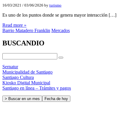
16/03/2021
/
03/06/2026
by
turismo
Es uno de los puntos donde se genera mayor interacción […]
Read more »
Barrio Matadero Franklin
Mercados
BUSCANDIO
Sernatur
Municipalidad de Santiago
Santiago Cultura
Kiosko Digital Municipal
Santiago en línea – Trámites y pagos
> Buscar en un mes
Fecha de hoy