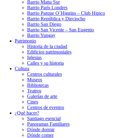
Barrio Matta Sur
Barrio Parí­s Londres
Barrio Parque O´Higgins – Club Hipico
Barrio República y Dieciocho
Barrio San Diego
Barrio San Vicente – San Eugenio
Barrio Yungay
Patrimonio
Historia de la ciudad
Edificios patrimoniales
Iglesias
Calles y su historia
Cultura
Centros culturales
Museos
Bibliotecas
Teatros
Galerí­as de arte
Cines
Centros de eventos
¿Qué hacer?
Santiago esencial
Panoramas Familiares
Dónde dormir
Dónde comer