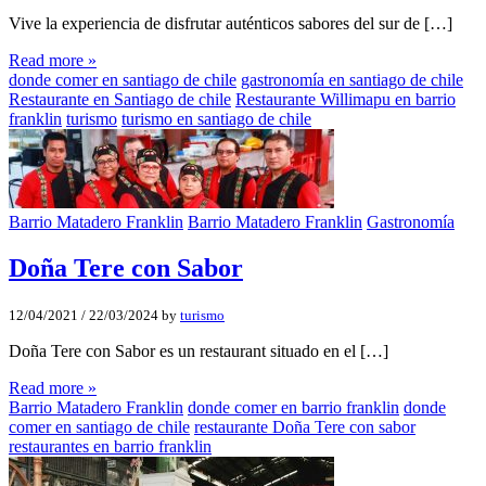
Vive la experiencia de disfrutar auténticos sabores del sur de […]
Read more »
donde comer en santiago de chile
gastronomía en santiago de chile
Restaurante en Santiago de chile
Restaurante Willimapu en barrio
franklin
turismo
turismo en santiago de chile
Barrio Matadero Franklin
Barrio Matadero Franklin
Gastronomía
Doña Tere con Sabor
12/04/2021
/
22/03/2024
by
turismo
Doña Tere con Sabor es un restaurant situado en el […]
Read more »
Barrio Matadero Franklin
donde comer en barrio franklin
donde
comer en santiago de chile
restaurante Doña Tere con sabor
restaurantes en barrio franklin