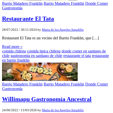
Barrio Matadero Franklin
Barrio Matadero Franklin
Donde Comer
Gastronomía
Restaurante El Tata
28/07/2022
/
30/11/2024
by
Maria de los Angeles Astudillo
Restaurant El Tata es un vecino del Barrio Franklin, que […]
Read more »
comida chilena
comida tipica chilena
donde comer en santiago de
chile
gastronomía en santiago de chile
restaurante el tata
restaurante
en barrio franklin
Barrio Matadero Franklin
Barrio Matadero Franklin
Donde Comer
Gastronomía
Willimapu Gastronomía Ancestral
24/06/2022
/
13/03/2026
by
Maria de los Angeles Astudillo