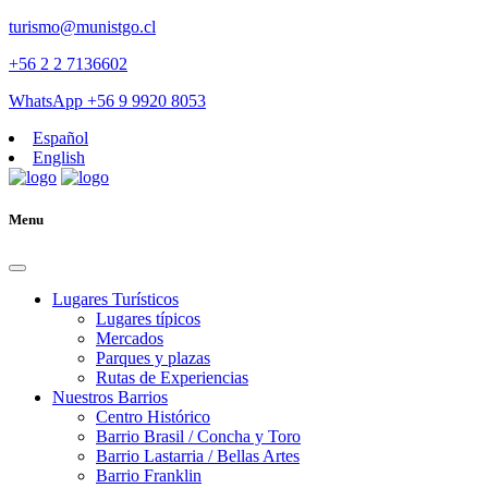
turismo@munistgo.cl
+56 2 2 7136602
WhatsApp +56 9 9920 8053
Español
English
Menu
Lugares Turísticos
Lugares tí­picos
Mercados
Parques y plazas
Rutas de Experiencias
Nuestros Barrios
Centro Histórico
Barrio Brasil / Concha y Toro
Barrio Lastarria / Bellas Artes
Barrio Franklin