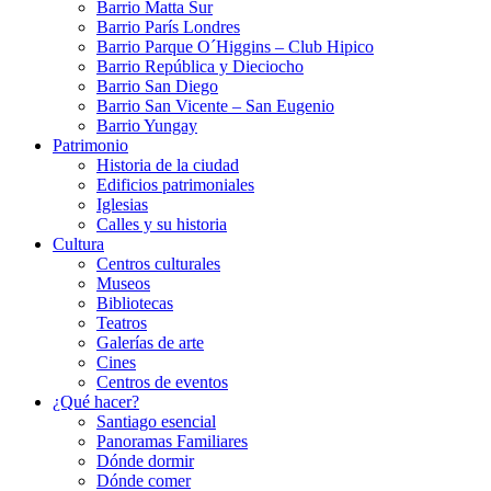
Barrio Matta Sur
Barrio Parí­s Londres
Barrio Parque O´Higgins – Club Hipico
Barrio República y Dieciocho
Barrio San Diego
Barrio San Vicente – San Eugenio
Barrio Yungay
Patrimonio
Historia de la ciudad
Edificios patrimoniales
Iglesias
Calles y su historia
Cultura
Centros culturales
Museos
Bibliotecas
Teatros
Galerí­as de arte
Cines
Centros de eventos
¿Qué hacer?
Santiago esencial
Panoramas Familiares
Dónde dormir
Dónde comer