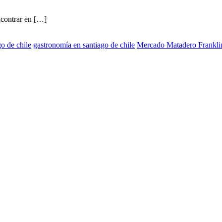
ncontrar en […]
o de chile
gastronomía en santiago de chile
Mercado Matadero Frankli