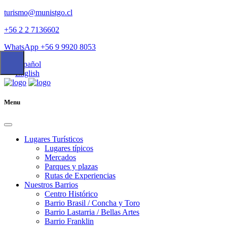
turismo@munistgo.cl
+56 2 2 7136602
WhatsApp +56 9 9920 8053
Español
English
Menu
Lugares Turísticos
Lugares tí­picos
Mercados
Parques y plazas
Rutas de Experiencias
Nuestros Barrios
Centro Histórico
Barrio Brasil / Concha y Toro
Barrio Lastarria / Bellas Artes
Barrio Franklin