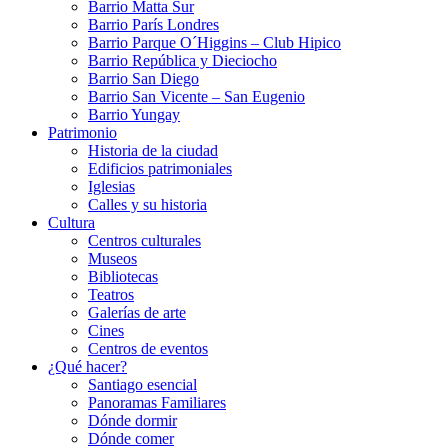
Barrio Matta Sur
Barrio Parí­s Londres
Barrio Parque O´Higgins – Club Hipico
Barrio República y Dieciocho
Barrio San Diego
Barrio San Vicente – San Eugenio
Barrio Yungay
Patrimonio
Historia de la ciudad
Edificios patrimoniales
Iglesias
Calles y su historia
Cultura
Centros culturales
Museos
Bibliotecas
Teatros
Galerí­as de arte
Cines
Centros de eventos
¿Qué hacer?
Santiago esencial
Panoramas Familiares
Dónde dormir
Dónde comer