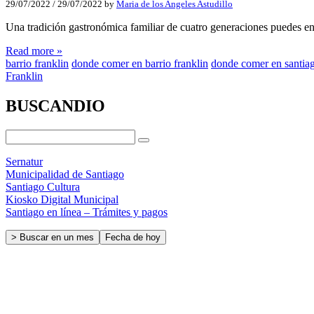
29/07/2022
/
29/07/2022
by
Maria de los Angeles Astudillo
Una tradición gastronómica familiar de cuatro generaciones puedes e
Read more »
barrio franklin
donde comer en barrio franklin
donde comer en santiag
Franklin
BUSCANDIO
Sernatur
Municipalidad de Santiago
Santiago Cultura
Kiosko Digital Municipal
Santiago en línea – Trámites y pagos
> Buscar en un mes
Fecha de hoy