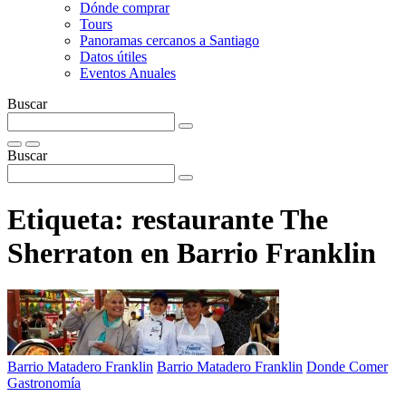
Dónde comprar
Tours
Panoramas cercanos a Santiago
Datos útiles
Eventos Anuales
Buscar
Buscar
Etiqueta:
restaurante The
Sherraton en Barrio Franklin
Barrio Matadero Franklin
Barrio Matadero Franklin
Donde Comer
Gastronomía