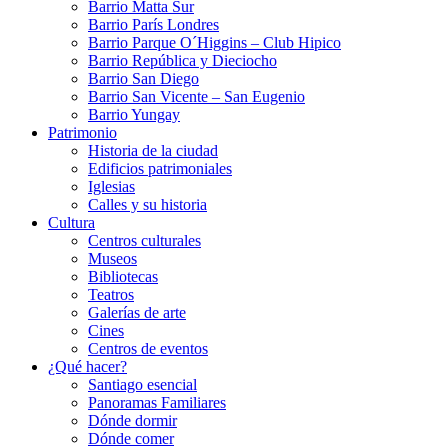
Barrio Matta Sur
Barrio Parí­s Londres
Barrio Parque O´Higgins – Club Hipico
Barrio República y Dieciocho
Barrio San Diego
Barrio San Vicente – San Eugenio
Barrio Yungay
Patrimonio
Historia de la ciudad
Edificios patrimoniales
Iglesias
Calles y su historia
Cultura
Centros culturales
Museos
Bibliotecas
Teatros
Galerí­as de arte
Cines
Centros de eventos
¿Qué hacer?
Santiago esencial
Panoramas Familiares
Dónde dormir
Dónde comer