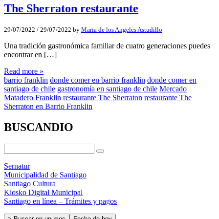
The Sherraton restaurante
29/07/2022
/
29/07/2022
by
Maria de los Angeles Astudillo
Una tradición gastronómica familiar de cuatro generaciones puedes
encontrar en […]
Read more »
barrio franklin
donde comer en barrio franklin
donde comer en
santiago de chile
gastronomía en santiago de chile
Mercado
Matadero Franklin
restaurante The Sherraton
restaurante The
Sherraton en Barrio Franklin
BUSCANDIO
Sernatur
Municipalidad de Santiago
Santiago Cultura
Kiosko Digital Municipal
Santiago en línea – Trámites y pagos
> Buscar en un mes
Fecha de hoy