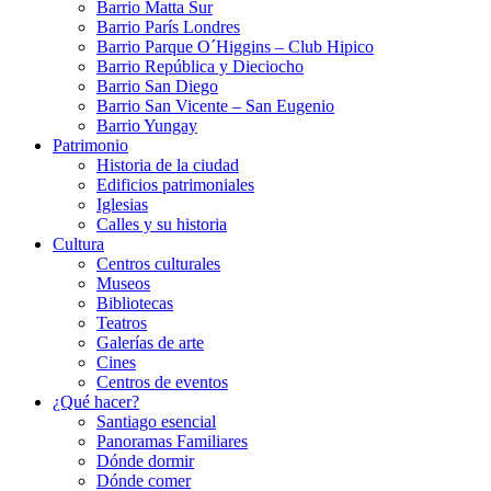
Barrio Matta Sur
Barrio Parí­s Londres
Barrio Parque O´Higgins – Club Hipico
Barrio República y Dieciocho
Barrio San Diego
Barrio San Vicente – San Eugenio
Barrio Yungay
Patrimonio
Historia de la ciudad
Edificios patrimoniales
Iglesias
Calles y su historia
Cultura
Centros culturales
Museos
Bibliotecas
Teatros
Galerí­as de arte
Cines
Centros de eventos
¿Qué hacer?
Santiago esencial
Panoramas Familiares
Dónde dormir
Dónde comer