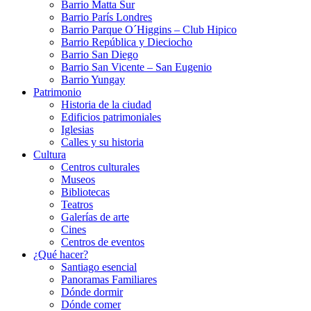
Barrio Matta Sur
Barrio Parí­s Londres
Barrio Parque O´Higgins – Club Hipico
Barrio República y Dieciocho
Barrio San Diego
Barrio San Vicente – San Eugenio
Barrio Yungay
Patrimonio
Historia de la ciudad
Edificios patrimoniales
Iglesias
Calles y su historia
Cultura
Centros culturales
Museos
Bibliotecas
Teatros
Galerí­as de arte
Cines
Centros de eventos
¿Qué hacer?
Santiago esencial
Panoramas Familiares
Dónde dormir
Dónde comer