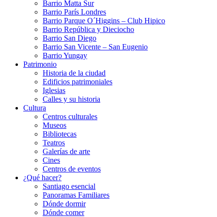
Barrio Matta Sur
Barrio Parí­s Londres
Barrio Parque O´Higgins – Club Hipico
Barrio República y Dieciocho
Barrio San Diego
Barrio San Vicente – San Eugenio
Barrio Yungay
Patrimonio
Historia de la ciudad
Edificios patrimoniales
Iglesias
Calles y su historia
Cultura
Centros culturales
Museos
Bibliotecas
Teatros
Galerí­as de arte
Cines
Centros de eventos
¿Qué hacer?
Santiago esencial
Panoramas Familiares
Dónde dormir
Dónde comer