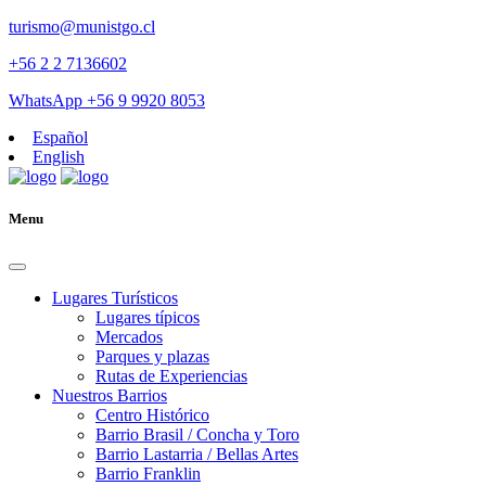
turismo@munistgo.cl
+56 2 2 7136602
WhatsApp +56 9 9920 8053
Español
English
Menu
Lugares Turísticos
Lugares tí­picos
Mercados
Parques y plazas
Rutas de Experiencias
Nuestros Barrios
Centro Histórico
Barrio Brasil / Concha y Toro
Barrio Lastarria / Bellas Artes
Barrio Franklin