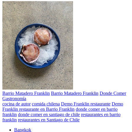
Barrio Matadero Franklin
Barrio Matadero Franklin
Donde Comer
Gastronomía
cocina de autor
comida chilena
Demo Franklin restaurante
Demo
Franklin restaurante en Barrio Franklin
donde comer en barrio
franklin
donde comer en santiago de chile
restaurantes en barrio
franklin
restaurantes en Santiago de Chile
Bangkok