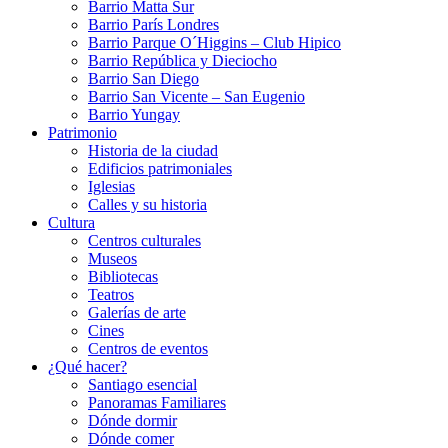
Barrio Matta Sur
Barrio Parí­s Londres
Barrio Parque O´Higgins – Club Hipico
Barrio República y Dieciocho
Barrio San Diego
Barrio San Vicente – San Eugenio
Barrio Yungay
Patrimonio
Historia de la ciudad
Edificios patrimoniales
Iglesias
Calles y su historia
Cultura
Centros culturales
Museos
Bibliotecas
Teatros
Galerí­as de arte
Cines
Centros de eventos
¿Qué hacer?
Santiago esencial
Panoramas Familiares
Dónde dormir
Dónde comer