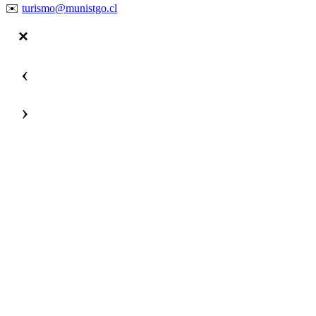
✉️
turismo@munistgo.cl
‹
›