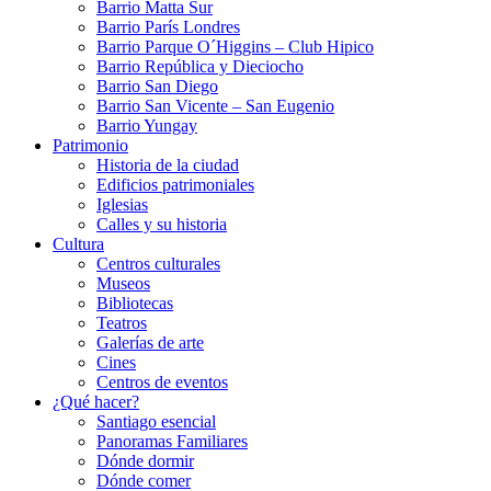
Barrio Matta Sur
Barrio Parí­s Londres
Barrio Parque O´Higgins – Club Hipico
Barrio República y Dieciocho
Barrio San Diego
Barrio San Vicente – San Eugenio
Barrio Yungay
Patrimonio
Historia de la ciudad
Edificios patrimoniales
Iglesias
Calles y su historia
Cultura
Centros culturales
Museos
Bibliotecas
Teatros
Galerí­as de arte
Cines
Centros de eventos
¿Qué hacer?
Santiago esencial
Panoramas Familiares
Dónde dormir
Dónde comer