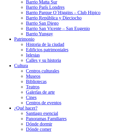
Barrio Matta Sur
Barrio Parí­s Londres
Barrio Parque O´Higgins – Club Hipico
Barrio República y Dieciocho
Barrio San Diego
Barrio San Vicente – San Eugenio
Barrio Yungay
Patrimonio
Historia de la ciudad
Edificios patrimoniales
Iglesias
Calles y su historia
Cultura
Centros culturales
Museos
Bibliotecas
Teatros
Galerí­as de arte
Cines
Centros de eventos
¿Qué hacer?
Santiago esencial
Panoramas Familiares
Dónde dormir
Dónde comer