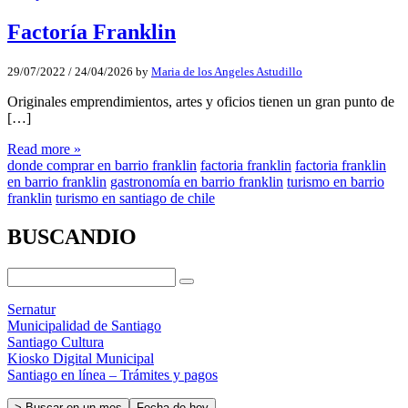
Factoría Franklin
29/07/2022
/
24/04/2026
by
Maria de los Angeles Astudillo
Originales emprendimientos, artes y oficios tienen un gran punto de
[…]
Read more »
donde comprar en barrio franklin
factoria franklin
factoria franklin
en barrio franklin
gastronomía en barrio franklin
turismo en barrio
franklin
turismo en santiago de chile
BUSCANDIO
Sernatur
Municipalidad de Santiago
Santiago Cultura
Kiosko Digital Municipal
Santiago en línea – Trámites y pagos
> Buscar en un mes
Fecha de hoy