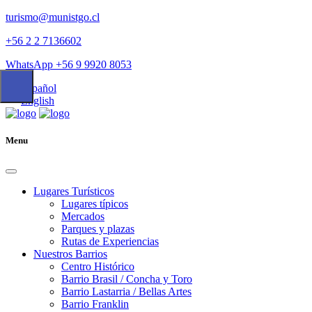
turismo@munistgo.cl
+56 2 2 7136602
WhatsApp +56 9 9920 8053
Español
English
Menu
Lugares Turísticos
Lugares tí­picos
Mercados
Parques y plazas
Rutas de Experiencias
Nuestros Barrios
Centro Histórico
Barrio Brasil / Concha y Toro
Barrio Lastarria / Bellas Artes
Barrio Franklin