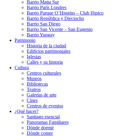
Barrio Matta Sur
Barrio Parí­s Londres
Barrio Parque O´Higgins – Club Hipico
Barrio República y Dieciocho
Barrio San Diego
Barrio San Vicente – San Eugenio
Barrio Yungay
Patrimonio
Historia de la ciudad
Edificios patrimoniales
Iglesias
Calles y su historia
Cultura
Centros culturales
Museos
Bibliotecas
Teatros
Galerí­as de arte
Cines
Centros de eventos
¿Qué hacer?
Santiago esencial
Panoramas Familiares
Dónde dormir
Dónde comer