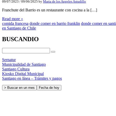
09/07/2023
/
09/06/2025
by
Maria de los Angeles Astudillo
Franchute del Barrio es un restaurante con cocina a la […]
Read more »
comida francesa
donde comer en barrio franklin
donde comer en santi
en Santiago de Chile
BUSCANDIO
Sernatur
Municipalidad de Santiago
Santiago Cultura
Kiosko Digital Municipal
Santiago en línea – Trámites y pagos
> Buscar en un mes
Fecha de hoy