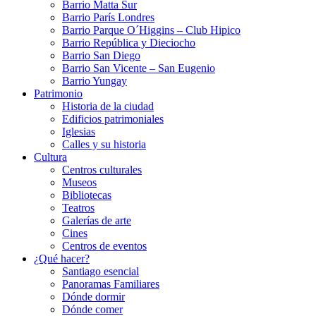
Barrio Matta Sur
Barrio Parí­s Londres
Barrio Parque O´Higgins – Club Hipico
Barrio República y Dieciocho
Barrio San Diego
Barrio San Vicente – San Eugenio
Barrio Yungay
Patrimonio
Historia de la ciudad
Edificios patrimoniales
Iglesias
Calles y su historia
Cultura
Centros culturales
Museos
Bibliotecas
Teatros
Galerí­as de arte
Cines
Centros de eventos
¿Qué hacer?
Santiago esencial
Panoramas Familiares
Dónde dormir
Dónde comer