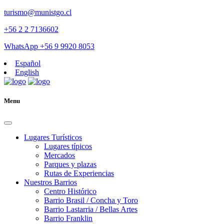
turismo@munistgo.cl
+56 2 2 7136602
WhatsApp +56 9 9920 8053
Español
English
Menu
Lugares Turísticos
Lugares tí­picos
Mercados
Parques y plazas
Rutas de Experiencias
Nuestros Barrios
Centro Histórico
Barrio Brasil / Concha y Toro
Barrio Lastarria / Bellas Artes
Barrio Franklin