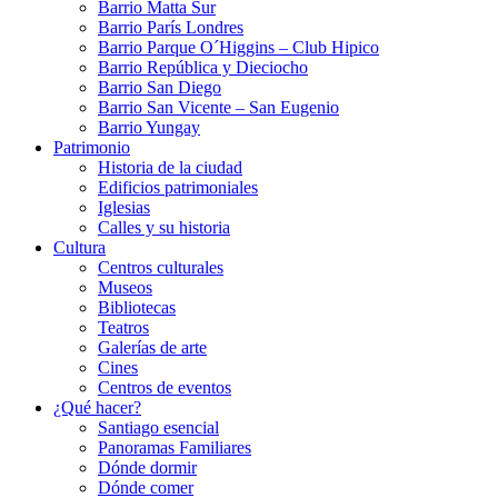
Barrio Matta Sur
Barrio Parí­s Londres
Barrio Parque O´Higgins – Club Hipico
Barrio República y Dieciocho
Barrio San Diego
Barrio San Vicente – San Eugenio
Barrio Yungay
Patrimonio
Historia de la ciudad
Edificios patrimoniales
Iglesias
Calles y su historia
Cultura
Centros culturales
Museos
Bibliotecas
Teatros
Galerí­as de arte
Cines
Centros de eventos
¿Qué hacer?
Santiago esencial
Panoramas Familiares
Dónde dormir
Dónde comer