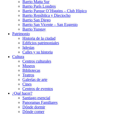
Barrio Matta Sur
Barrio Parí­s Londres
Barrio Parque O´Higgins – Club Hipico
Barrio República y Dieciocho
Barrio San Diego
Barrio San Vicente – San Eugenio
Barrio Yungay
Patrimonio
Historia de la ciudad
Edificios patrimoniales
Iglesias
Calles y su historia
Cultura
Centros culturales
Museos
Bibliotecas
Teatros
Galerí­as de arte
Cines
Centros de eventos
¿Qué hacer?
Santiago esencial
Panoramas Familiares
Dónde dormir
Dónde comer