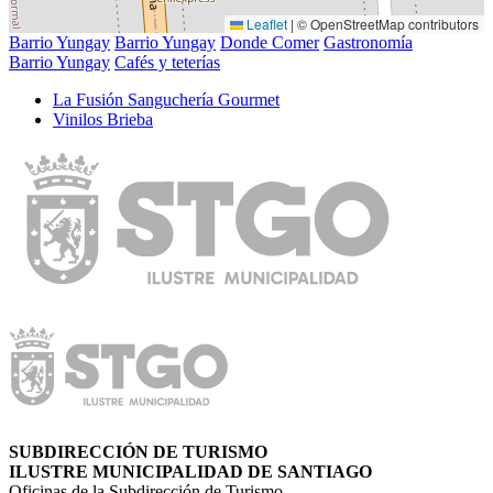
Leaflet
|
© OpenStreetMap contributors
Barrio Yungay
Barrio Yungay
Donde Comer
Gastronomía
Barrio Yungay
Cafés y teterías
La Fusión Sangucherí­a Gourmet
Vinilos Brieba
SUBDIRECCIÓN DE TURISMO
ILUSTRE MUNICIPALIDAD DE SANTIAGO
Oficinas de la Subdirección de Turismo