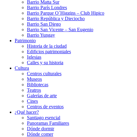
Barrio Matta Sur
Barrio Parí­s Londres
Barrio Parque O´Higgins – Club Hipico
Barrio República y Dieciocho
Barrio San Diego
Barrio San Vicente – San Eugenio
Barrio Yungay
Patrimonio
Historia de la ciudad
Edificios patrimoniales
Iglesias
Calles y su historia
Cultura
Centros culturales
Museos
Bibliotecas
Teatros
Galerí­as de arte
Cines
Centros de eventos
¿Qué hacer?
Santiago esencial
Panoramas Familiares
Dónde dormir
Dónde comer