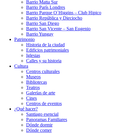
Barrio Matta Sur
Barrio Parí­s Londres
Barrio Parque O´Higgins – Club Hipico
Barrio República y Dieciocho
Barrio San Diego
Barrio San Vicente – San Eugenio
Barrio Yungay
Patrimonio
Historia de la ciudad
Edificios patrimoniales
Iglesias
Calles y su historia
Cultura
Centros culturales
Museos
Bibliotecas
Teatros
Galerí­as de arte
Cines
Centros de eventos
¿Qué hacer?
Santiago esencial
Panoramas Familiares
Dónde dormir
Dónde comer