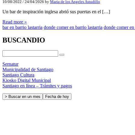
10/08/2022
/
24/04/2026
by
Maria de los Angeles Astudillo
Un bar de inspiración inglesa abrió sus puertas en el […]
Read more »
bar en barrio lastarria
donde comer en barrio lastarria
donde comer en 
BUSCANDIO
Sernatur
Municipalidad de Santiago
Santiago Cultura
Kiosko Digital Municipal
Santiago en línea – Trámites y pagos
> Buscar en un mes
Fecha de hoy