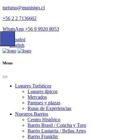
turismo@munistgo.cl
+56 2 2 7136602
WhatsApp +56 9 9920 8053
Español
English
Menu
Lugares Turísticos
Lugares tí­picos
Mercados
Parques y plazas
Rutas de Experiencias
Nuestros Barrios
Centro Histórico
Barrio Brasil / Concha y Toro
Barrio Lastarria / Bellas Artes
Barrio Franklin