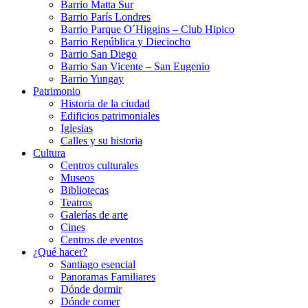
Barrio Matta Sur
Barrio Parí­s Londres
Barrio Parque O´Higgins – Club Hipico
Barrio República y Dieciocho
Barrio San Diego
Barrio San Vicente – San Eugenio
Barrio Yungay
Patrimonio
Historia de la ciudad
Edificios patrimoniales
Iglesias
Calles y su historia
Cultura
Centros culturales
Museos
Bibliotecas
Teatros
Galerí­as de arte
Cines
Centros de eventos
¿Qué hacer?
Santiago esencial
Panoramas Familiares
Dónde dormir
Dónde comer