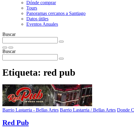
Dónde comprar
Tours
Panoramas cercanos a Santiago
Datos útiles
Eventos Anuales
Buscar
Buscar
Etiqueta:
red pub
Barrio Lastarria - Bellas Artes
Barrio Lastarria / Bellas Artes
Donde 
Red Pub