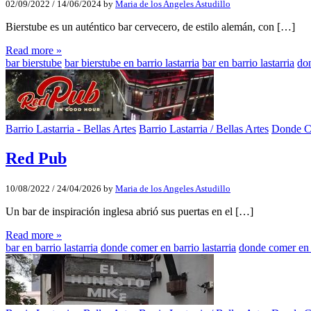
02/09/2022
/
14/06/2024
by
Maria de los Angeles Astudillo
Bierstube es un auténtico bar cervecero, de estilo alemán, con […]
Read more »
bar bierstube
bar bierstube en barrio lastarria
bar en barrio lastarria
don
Barrio Lastarria - Bellas Artes
Barrio Lastarria / Bellas Artes
Donde 
Red Pub
10/08/2022
/
24/04/2026
by
Maria de los Angeles Astudillo
Un bar de inspiración inglesa abrió sus puertas en el […]
Read more »
bar en barrio lastarria
donde comer en barrio lastarria
donde comer en 