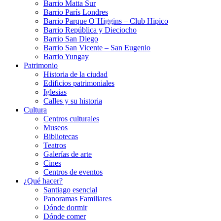
Barrio Matta Sur
Barrio Parí­s Londres
Barrio Parque O´Higgins – Club Hipico
Barrio República y Dieciocho
Barrio San Diego
Barrio San Vicente – San Eugenio
Barrio Yungay
Patrimonio
Historia de la ciudad
Edificios patrimoniales
Iglesias
Calles y su historia
Cultura
Centros culturales
Museos
Bibliotecas
Teatros
Galerí­as de arte
Cines
Centros de eventos
¿Qué hacer?
Santiago esencial
Panoramas Familiares
Dónde dormir
Dónde comer