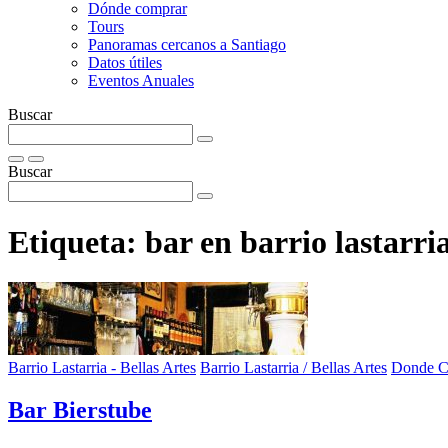
Dónde comprar
Tours
Panoramas cercanos a Santiago
Datos útiles
Eventos Anuales
Buscar
Buscar
Etiqueta:
bar en barrio lastarri
Barrio Lastarria - Bellas Artes
Barrio Lastarria / Bellas Artes
Donde 
Bar Bierstube