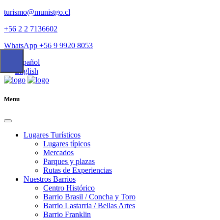
turismo@munistgo.cl
+56 2 2 7136602
WhatsApp +56 9 9920 8053
Español
English
Menu
Lugares Turísticos
Lugares tí­picos
Mercados
Parques y plazas
Rutas de Experiencias
Nuestros Barrios
Centro Histórico
Barrio Brasil / Concha y Toro
Barrio Lastarria / Bellas Artes
Barrio Franklin