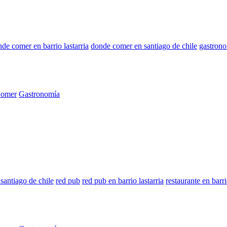
de comer en barrio lastarria
donde comer en santiago de chile
gastrono
Comer
Gastronomía
santiago de chile
red pub
red pub en barrio lastarria
restaurante en barri