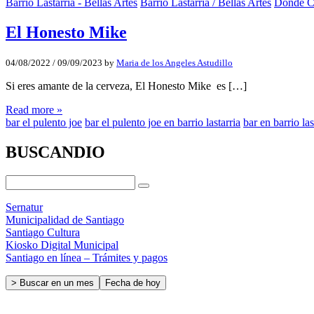
Barrio Lastarria - Bellas Artes
Barrio Lastarria / Bellas Artes
Donde 
El Honesto Mike
04/08/2022
/
09/09/2023
by
Maria de los Angeles Astudillo
Si eres amante de la cerveza, El Honesto Mike es […]
Read more »
bar el pulento joe
bar el pulento joe en barrio lastarria
bar en barrio las
BUSCANDIO
Sernatur
Municipalidad de Santiago
Santiago Cultura
Kiosko Digital Municipal
Santiago en línea – Trámites y pagos
> Buscar en un mes
Fecha de hoy