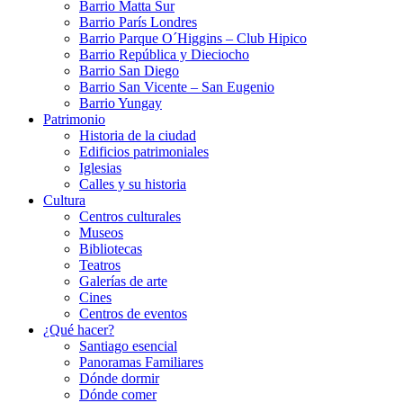
Barrio Matta Sur
Barrio Parí­s Londres
Barrio Parque O´Higgins – Club Hipico
Barrio República y Dieciocho
Barrio San Diego
Barrio San Vicente – San Eugenio
Barrio Yungay
Patrimonio
Historia de la ciudad
Edificios patrimoniales
Iglesias
Calles y su historia
Cultura
Centros culturales
Museos
Bibliotecas
Teatros
Galerí­as de arte
Cines
Centros de eventos
¿Qué hacer?
Santiago esencial
Panoramas Familiares
Dónde dormir
Dónde comer