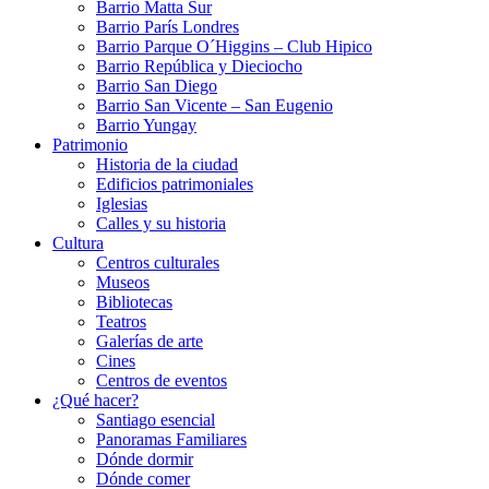
Barrio Matta Sur
Barrio Parí­s Londres
Barrio Parque O´Higgins – Club Hipico
Barrio República y Dieciocho
Barrio San Diego
Barrio San Vicente – San Eugenio
Barrio Yungay
Patrimonio
Historia de la ciudad
Edificios patrimoniales
Iglesias
Calles y su historia
Cultura
Centros culturales
Museos
Bibliotecas
Teatros
Galerí­as de arte
Cines
Centros de eventos
¿Qué hacer?
Santiago esencial
Panoramas Familiares
Dónde dormir
Dónde comer