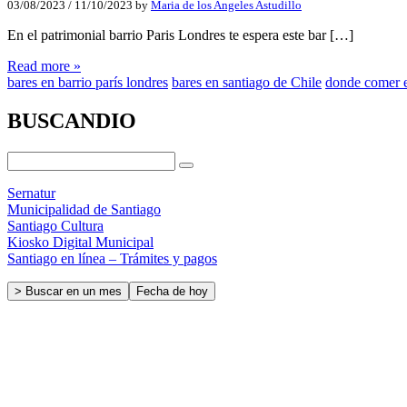
03/08/2023
/
11/10/2023
by
Maria de los Angeles Astudillo
En el patrimonial barrio Paris Londres te espera este bar […]
Read more »
bares en barrio parís londres
bares en santiago de Chile
donde comer e
BUSCANDIO
Sernatur
Municipalidad de Santiago
Santiago Cultura
Kiosko Digital Municipal
Santiago en línea – Trámites y pagos
> Buscar en un mes
Fecha de hoy