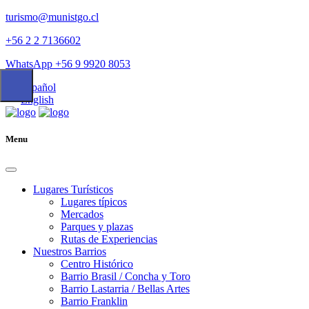
turismo@munistgo.cl
+56 2 2 7136602
WhatsApp +56 9 9920 8053
Español
English
Menu
Lugares Turísticos
Lugares tí­picos
Mercados
Parques y plazas
Rutas de Experiencias
Nuestros Barrios
Centro Histórico
Barrio Brasil / Concha y Toro
Barrio Lastarria / Bellas Artes
Barrio Franklin