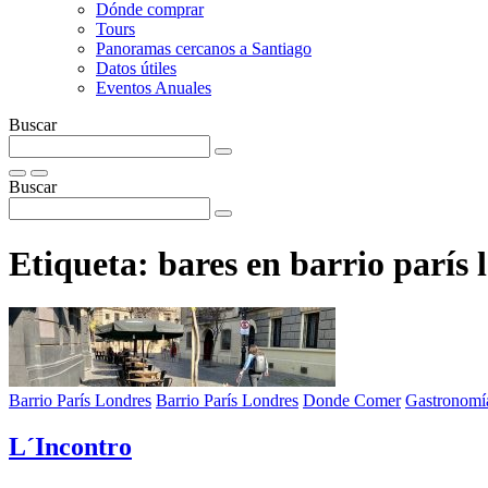
Dónde comprar
Tours
Panoramas cercanos a Santiago
Datos útiles
Eventos Anuales
Buscar
Buscar
Etiqueta:
bares en barrio parís 
Barrio París Londres
Barrio París Londres
Donde Comer
Gastronomí
L´Incontro