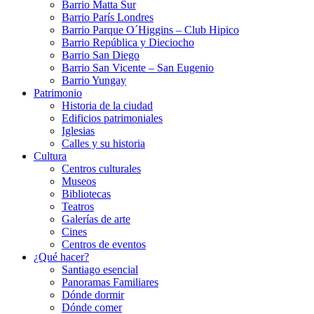
Barrio Matta Sur
Barrio Parí­s Londres
Barrio Parque O´Higgins – Club Hipico
Barrio República y Dieciocho
Barrio San Diego
Barrio San Vicente – San Eugenio
Barrio Yungay
Patrimonio
Historia de la ciudad
Edificios patrimoniales
Iglesias
Calles y su historia
Cultura
Centros culturales
Museos
Bibliotecas
Teatros
Galerí­as de arte
Cines
Centros de eventos
¿Qué hacer?
Santiago esencial
Panoramas Familiares
Dónde dormir
Dónde comer