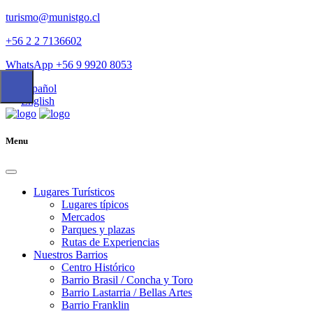
turismo@munistgo.cl
+56 2 2 7136602
WhatsApp +56 9 9920 8053
Español
English
Menu
Lugares Turísticos
Lugares tí­picos
Mercados
Parques y plazas
Rutas de Experiencias
Nuestros Barrios
Centro Histórico
Barrio Brasil / Concha y Toro
Barrio Lastarria / Bellas Artes
Barrio Franklin