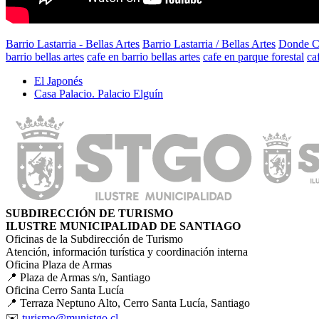
Barrio Lastarria - Bellas Artes
Barrio Lastarria / Bellas Artes
Donde 
barrio bellas artes
cafe en barrio bellas artes
cafe en parque forestal
ca
El Japonés
Casa Palacio. Palacio Elguín
SUBDIRECCIÓN DE TURISMO
ILUSTRE MUNICIPALIDAD DE SANTIAGO
Oficinas de la Subdirección de Turismo
Atención, información turística y coordinación interna
Oficina Plaza de Armas
📍 Plaza de Armas s/n, Santiago
Oficina Cerro Santa Lucía
📍 Terraza Neptuno Alto, Cerro Santa Lucía, Santiago
✉️
turismo@munistgo.cl