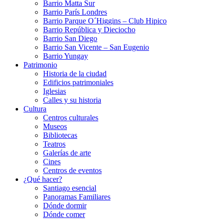
Barrio Matta Sur
Barrio Parí­s Londres
Barrio Parque O´Higgins – Club Hipico
Barrio República y Dieciocho
Barrio San Diego
Barrio San Vicente – San Eugenio
Barrio Yungay
Patrimonio
Historia de la ciudad
Edificios patrimoniales
Iglesias
Calles y su historia
Cultura
Centros culturales
Museos
Bibliotecas
Teatros
Galerí­as de arte
Cines
Centros de eventos
¿Qué hacer?
Santiago esencial
Panoramas Familiares
Dónde dormir
Dónde comer