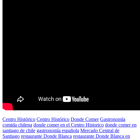
Centro Histórico
Centro Histórico
Donde Comer
Gastronomía
comida chilena
donde comer en el Centro Historico
donde comer en
santiago de chile
gastronomía española
Mercado Central de
Santiago
restaurante Donde Blanca
restaurante Donde Blanca en