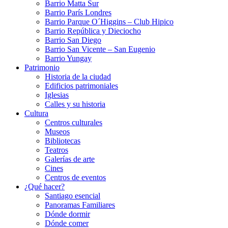
Barrio Matta Sur
Barrio Parí­s Londres
Barrio Parque O´Higgins – Club Hipico
Barrio República y Dieciocho
Barrio San Diego
Barrio San Vicente – San Eugenio
Barrio Yungay
Patrimonio
Historia de la ciudad
Edificios patrimoniales
Iglesias
Calles y su historia
Cultura
Centros culturales
Museos
Bibliotecas
Teatros
Galerí­as de arte
Cines
Centros de eventos
¿Qué hacer?
Santiago esencial
Panoramas Familiares
Dónde dormir
Dónde comer