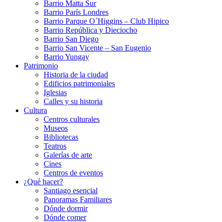
Barrio Matta Sur
Barrio Parí­s Londres
Barrio Parque O´Higgins – Club Hipico
Barrio República y Dieciocho
Barrio San Diego
Barrio San Vicente – San Eugenio
Barrio Yungay
Patrimonio
Historia de la ciudad
Edificios patrimoniales
Iglesias
Calles y su historia
Cultura
Centros culturales
Museos
Bibliotecas
Teatros
Galerí­as de arte
Cines
Centros de eventos
¿Qué hacer?
Santiago esencial
Panoramas Familiares
Dónde dormir
Dónde comer