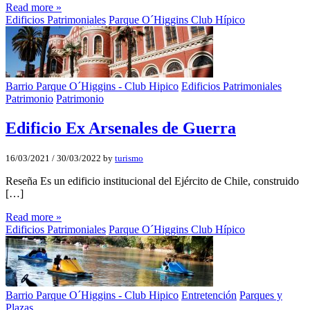
Read more »
Edificios Patrimoniales
Parque O´Higgins Club Hípico
Barrio Parque O´Higgins - Club Hipico
Edificios Patrimoniales
Patrimonio
Patrimonio
Edificio Ex Arsenales de Guerra
16/03/2021
/
30/03/2022
by
turismo
Reseña Es un edificio institucional del Ejército de Chile, construido
[…]
Read more »
Edificios Patrimoniales
Parque O´Higgins Club Hípico
Barrio Parque O´Higgins - Club Hipico
Entretención
Parques y
Plazas