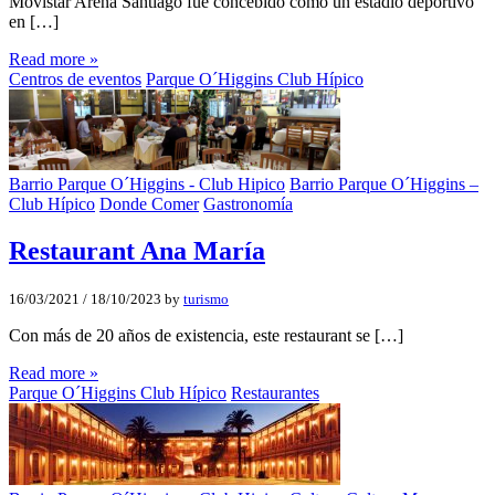
Movistar Arena Santiago fue concebido como un estadio deportivo
en […]
Read more »
Centros de eventos
Parque O´Higgins Club Hípico
Barrio Parque O´Higgins - Club Hipico
Barrio Parque O´Higgins –
Club Hípico
Donde Comer
Gastronomía
Restaurant Ana Marí­a
16/03/2021
/
18/10/2023
by
turismo
Con más de 20 años de existencia, este restaurant se […]
Read more »
Parque O´Higgins Club Hípico
Restaurantes