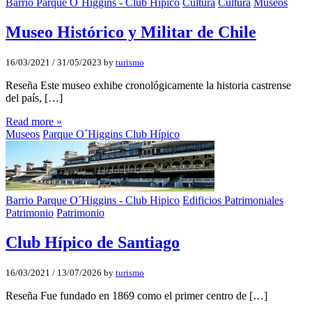
Barrio Parque O´Higgins - Club Hipico
Cultura
Cultura
Museos
Museo Histórico y Militar de Chile
16/03/2021
/
31/05/2023
by
turismo
Reseña Este museo exhibe cronológicamente la historia castrense
del país, […]
Read more »
Museos
Parque O´Higgins Club Hípico
Barrio Parque O´Higgins - Club Hipico
Edificios Patrimoniales
Patrimonio
Patrimonio
Club Hípico de Santiago
16/03/2021
/
13/07/2026
by
turismo
Reseña Fue fundado en 1869 como el primer centro de […]