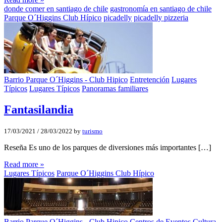
donde comer en santiago de chile
gastronomía en santiago de chile
Parque O´Higgins Club Hípico
picadelly
picadelly pizzeria
Barrio Parque O´Higgins - Club Hipico
Entretención
Lugares
Típicos
Lugares Típicos
Panoramas familiares
Fantasilandia
17/03/2021
/
28/03/2022
by
turismo
Reseña Es uno de los parques de diversiones más importantes […]
Read more »
Lugares Típicos
Parque O´Higgins Club Hípico
Barrio Parque O´Higgins - Club Hipico
Centros de Eventos
Cultura