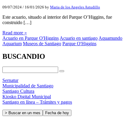
09/07/2024
/
16/01/2026
by
Maria de los Angeles Astudillo
Este acuario, situado al interior del Parque O’Higgins, fue
construido […]
Read more »
Acuario en Parque O'Higgins
Acuario en santiago
Aquamundo
Aquarium
Museos de Santiago
Parque O'Higgins
BUSCANDIO
Sernatur
Municipalidad de Santiago
Santiago Cultura
Kiosko Digital Municipal
Santiago en línea – Trámites y pagos
> Buscar en un mes
Fecha de hoy