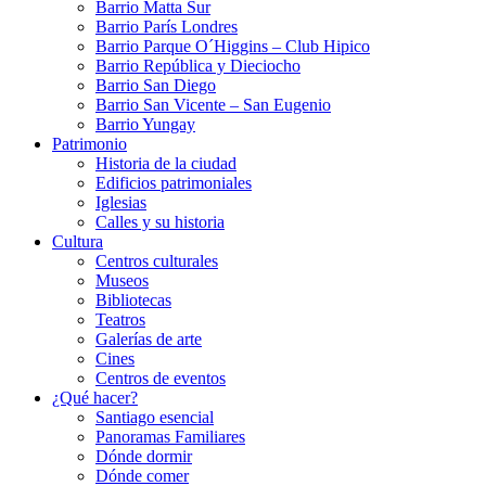
Barrio Matta Sur
Barrio Parí­s Londres
Barrio Parque O´Higgins – Club Hipico
Barrio República y Dieciocho
Barrio San Diego
Barrio San Vicente – San Eugenio
Barrio Yungay
Patrimonio
Historia de la ciudad
Edificios patrimoniales
Iglesias
Calles y su historia
Cultura
Centros culturales
Museos
Bibliotecas
Teatros
Galerí­as de arte
Cines
Centros de eventos
¿Qué hacer?
Santiago esencial
Panoramas Familiares
Dónde dormir
Dónde comer