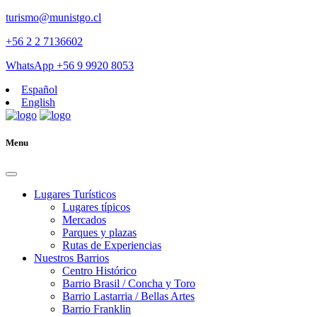
turismo@munistgo.cl
+56 2 2 7136602
WhatsApp +56 9 9920 8053
Español
English
Menu
Lugares Turísticos
Lugares tí­picos
Mercados
Parques y plazas
Rutas de Experiencias
Nuestros Barrios
Centro Histórico
Barrio Brasil / Concha y Toro
Barrio Lastarria / Bellas Artes
Barrio Franklin