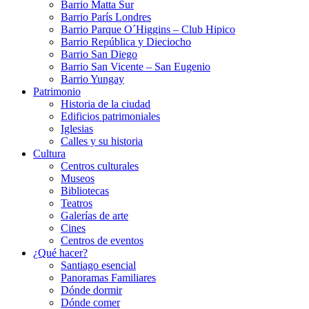
Barrio Matta Sur
Barrio Parí­s Londres
Barrio Parque O´Higgins – Club Hipico
Barrio República y Dieciocho
Barrio San Diego
Barrio San Vicente – San Eugenio
Barrio Yungay
Patrimonio
Historia de la ciudad
Edificios patrimoniales
Iglesias
Calles y su historia
Cultura
Centros culturales
Museos
Bibliotecas
Teatros
Galerí­as de arte
Cines
Centros de eventos
¿Qué hacer?
Santiago esencial
Panoramas Familiares
Dónde dormir
Dónde comer